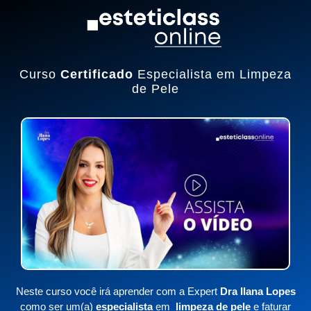
Curso
Certificado
Especialista em Limpeza
de Pele
Neste curso v
ocê irá aprender com a Expert
Dra Ilana Lopes
como ser um(a)
especialista
em
limpeza de pele
e faturar