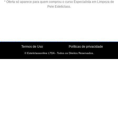
* Oferta só aparece para quem comprou o curso Especialista em Limpeza de
Pele Esteticlass.
Termos de Uso
Políticas de privacidade
© Esteticlassonline LTDA - Todos os Direitos Reservados.